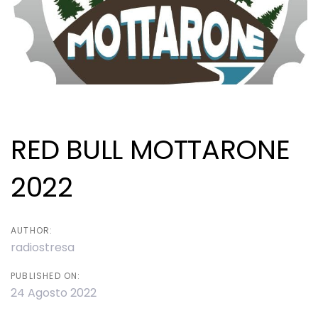
Post
navigation
RED BULL MOTTARONE
2022
AUTHOR:
radiostresa
PUBLISHED ON:
24 Agosto 2022